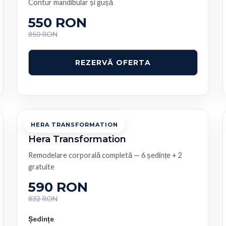
Contur mandibular și gușă
550 RON
850 RON
PROCEDURA LUNII
HERA TRANSFORMATION
Hera Transformation
Remodelare corporală completă — 6 ședințe + 2
gratuite
590 RON
832 RON
Ședințe