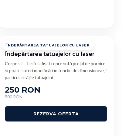
PROCEDURA LUNII
ÎNDEPĂRTAREA TATUAJELOR CU LASER
Îndepărtarea tatuajelor cu laser
Corporal - Tariful afișat reprezintă prețul de pornire
și poate suferi modificări în funcție de dimensiunea și
particularitățile tatuajului.
250 RON
500 RON