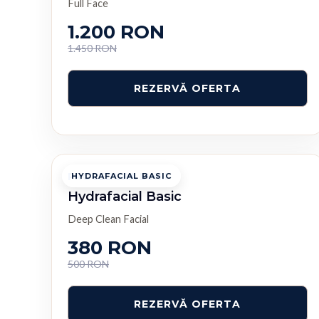
Full Face
1.200 RON
1.450 RON
PROCEDURA LUNII
HYDRAFACIAL BASIC
Hydrafacial Basic
Deep Clean Facial
380 RON
500 RON