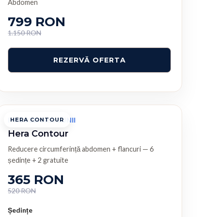
Abdomen
799 RON
1.150 RON
PROCEDURA LUNII
HERA CONTOUR
Hera Contour
Reducere circumferință abdomen + flancuri — 6
ședințe + 2 gratuite
365 RON
520 RON
Ședințe