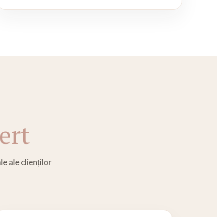
ert
e ale clienților