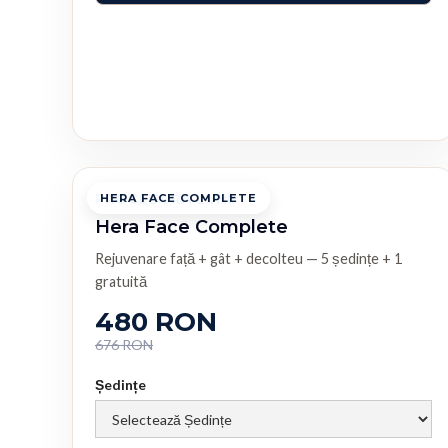
PROCEDURA LUNII
HERA FACE COMPLETE
Hera Face Complete
Rejuvenare față + gât + decolteu — 5 ședințe + 1
gratuită
480 RON
676 RON
Ședințe