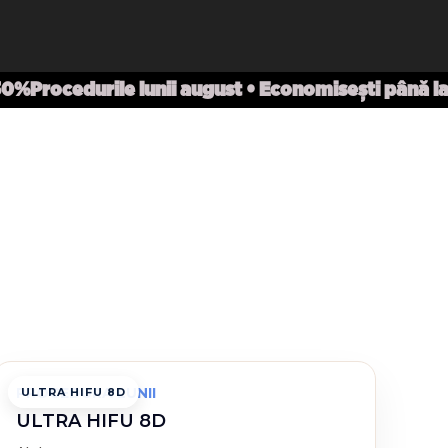
 50%
Procedurile lunii august • Economisești până l
PROCEDURA LUNII
ULTRA HIFU 8D
ULTRA HIFU 8D