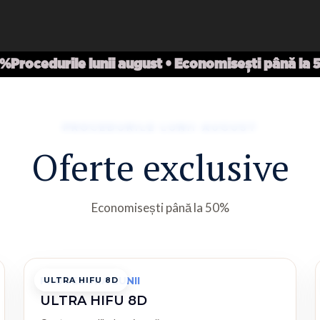
0%
Procedurile lunii august • Economisești până la
PROCEDURILE LUNII AUGUST
Oferte exclusive
Economisești până la 50%
PROCEDURA LUNII
ULTRA HIFU 8D
ULTRA HIFU 8D