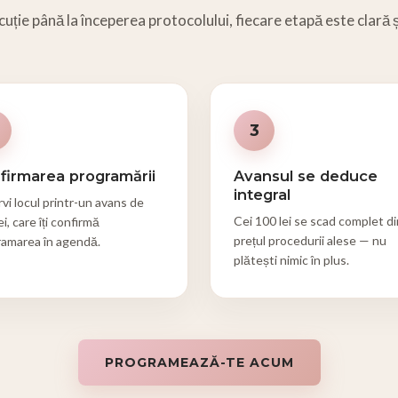
cuție până la începerea protocolului, fiecare etapă este clară ș
3
firmarea programării
Avansul se deduce
integral
vi locul printr-un avans de
Cei 100 lei se scad complet di
ei, care îți confirmă
prețul procedurii alese — nu
ramarea în agendă.
plătești nimic în plus.
PROGRAMEAZĂ-TE ACUM