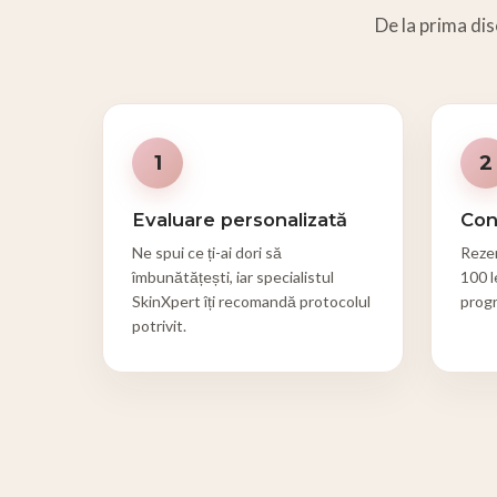
De la prima dis
1
2
Evaluare personalizată
Con
Ne spui ce ți-ai dori să
Rezer
îmbunătățești, iar specialistul
100 l
SkinXpert îți recomandă protocolul
prog
potrivit.