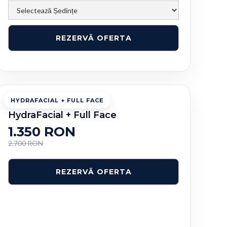
PROCEDURA LUNII
HYDRAFACIAL + FULL FACE
HydraFacial + Full Face
1.350 RON
2.700 RON