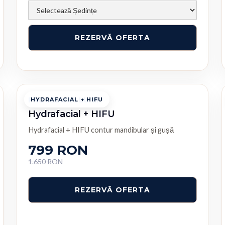
PROCEDURA LUNII
HYDRAFACIAL + HIFU
Hydrafacial + HIFU
Hydrafacial + HIFU contur mandibular și gușă
799 RON
1.650 RON