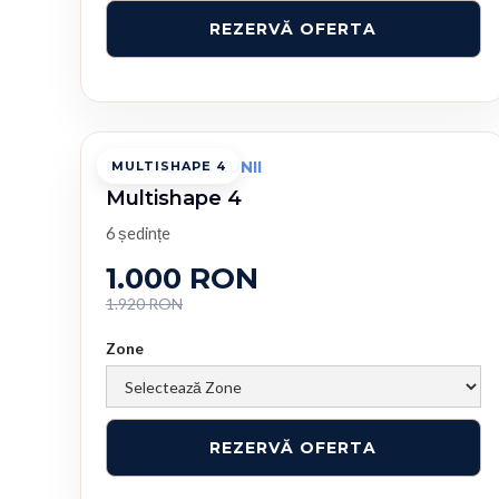
PROCEDURA LUNII
MULTISHAPE 4
Multishape 4
6 ședințe
1.000 RON
1.920 RON
Zone