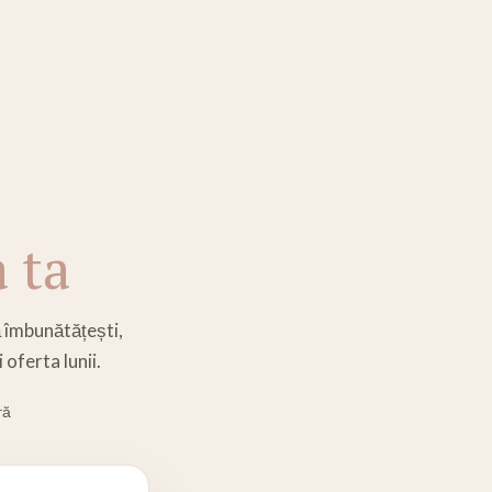
 ta
ă îmbunătățești,
 oferta lunii.
ră