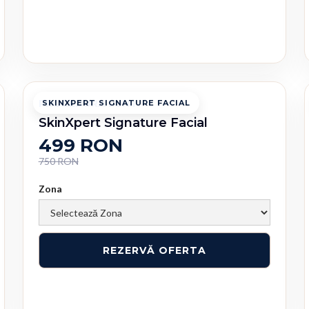
PROCEDURA LUNII
SKINXPERT SIGNATURE FACIAL
SkinXpert Signature Facial
499 RON
750 RON
Zona