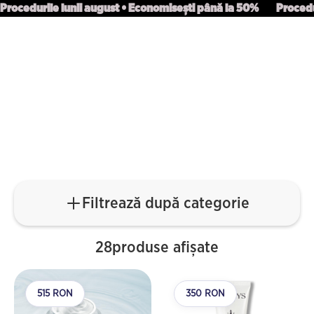
Procedurile lunii august • Economisești până la 50%
Procedu
MAGAZIN
Recomandate de specialiștii
SkinXpert
Produse alese în funcție de problemele pielii: anti-aging, hidratare, acnee și
regenerare, pentru rezultate profesionale acasă
Filtrează după categorie
28
produse afișate
515 RON
350 RON