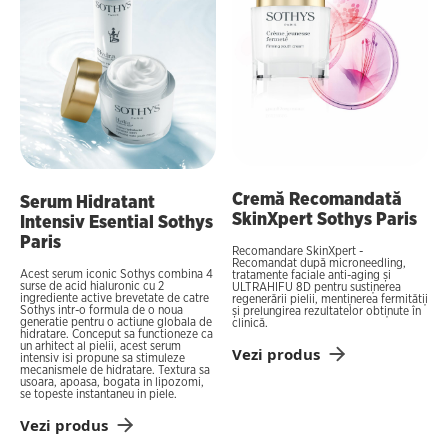
Cremă Recomandată
Serum Hidratant
SkinXpert Sothys Paris
Intensiv Esential Sothys
Paris
Recomandare SkinXpert -
Recomandat după microneedling,
Acest serum iconic Sothys combina 4
tratamente faciale anti-aging și
surse de acid hialuronic cu 2
ULTRAHIFU 8D pentru susținerea
ingrediente active brevetate de catre
regenerării pielii, menținerea fermității
Sothys intr-o formula de o noua
și prelungirea rezultatelor obținute în
generatie pentru o actiune globala de
clinică.
hidratare. Conceput sa functioneze ca
un arhitect al pielii, acest serum
Vezi produs
intensiv isi propune sa stimuleze
mecanismele de hidratare. Textura sa
usoara, apoasa, bogata in lipozomi,
se topeste instantaneu in piele.
Vezi produs