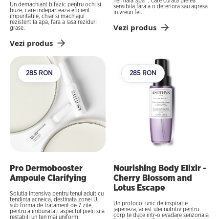
Termala Spa™, care curata pielea
Un demachiant bifazic pentru ochi si
sensibila fara a o deteriora sau agresa
buze, care indeparteaza eficient
in vreun fel.
impuritatile, chiar si machiajul
rezistent la apa, fara a lasa reziduri
Vezi produs
grase.
Vezi produs
285 RON
285 RON
Pro Dermobooster
Nourishing Body Elixir -
Ampoule Clarifying
Cherry Blossom and
Lotus Escape
Solutia intensiva pentru tenul adult cu
tendinta acneica, destinata zonei U,
Un protocol unic de inspiratie
sub forma de tratament de 7 zile,
japeneza, acest ulei nutritiv pentru
pentru a imbunatati aspectul pielii si a
corp te duce intr-o evadare senzoriala
restabili un ten mai uniform.