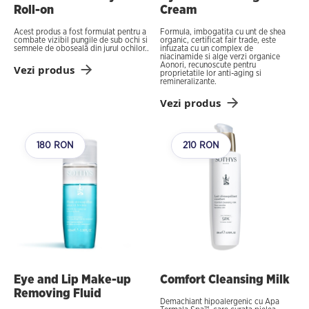
Roll-on
Cream
Acest produs a fost formulat pentru a
Formula, imbogatita cu unt de shea
combate vizibil pungile de sub ochi si
organic, certificat fair trade, este
semnele de oboseală din jurul ochilor..
infuzata cu un complex de
niacinamide si alge verzi organice
Aonori, recunoscute pentru
Vezi produs
proprietatile lor anti-aging si
remineralizante.
Vezi produs
180 RON
210 RON
Eye and Lip Make-up
Comfort Cleansing Milk
Removing Fluid
Demachiant hipoalergenic cu Apa