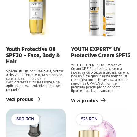
Youth Protective Oil
YOUTH EXPERT™ UV
SPF30 – Face, Body &
Protective Cream SPF15
Hair
YOUTH EXPERT™ UV Protective
Cream SPF15 reprezinta o crema
Specialistul in ingrijirea pielii, Sothys,
inovativa cu o textura usoara, care nu
a dezvoltat formule ultra-senzoriale
lasa un filtru gras in urma aplicarii si
care nu sunt lipicioase, nu
care ofera protectie avansata medie
deshidrateaza si nu lasa urme albe,
impotriva UVA/UVB. Ingrijire
aplicand un val protector ultra-usor
premium pentru pielea de toate
pe piele.
tipurile si de toate varstele.
Vezi produs
Vezi produs
600 RON
525 RON