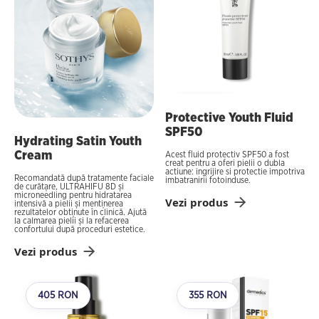
Best seller
Protective Youth Fluid
SPF50
Best seller
Hydrating Satin Youth
Cream
Acest fluid protectiv SPF50 a fost
creat pentru a oferi pielii o dubla
actiune: ingrijire si protectie impotriva
Recomandată după tratamente faciale
imbatranirii fotoinduse.
de curățare, ULTRAHIFU 8D și
microneedling pentru hidratarea
Vezi produs
intensivă a pielii și menținerea
rezultatelor obținute în clinică. Ajută
la calmarea pielii și la refacerea
confortului după proceduri estetice.
Vezi produs
405 RON
355 RON