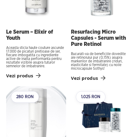
Le Serum – Elixir of
Resurfacing Micro
Youth
Capsules - Serum with
Pure Retinol
Aceasta sticla haute couture ascunde
17.000 de picaturi pretioase de ser,
Bucurati-va de beneficiile dovedite
fiecare imbogatita cu ingrediente
ale retinolului pur (0,15%) asupra
active de inalta performanta pentru
markerilor de imbatranire (riduri,
rezultate vizibile asupra tuturor
elasticitate si fermitate) cu noile
semnelor de imbatranire.
microcapsule Sothys!
Vezi produs
Vezi produs
280 RON
1.025 RON