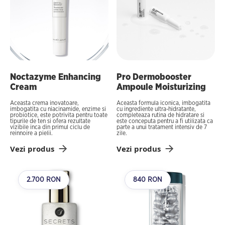
Noctazyme Enhancing
Pro Dermobooster
Cream
Ampoule Moisturizing
Aceasta crema inovatoare,
Aceasta formula iconica, imbogatita
imbogatita cu niacinamide, enzime si
cu ingrediente ultra-hidratante,
probiotice, este potrivita pentru toate
completeaza rutina de hidratare si
tipurile de ten si ofera rezultate
este conceputa pentru a fi utilizata ca
vizibile inca din primul ciclu de
parte a unui tratament intensiv de 7
reinnoire a pielii.
zile.
Vezi produs
Vezi produs
2.700 RON
840 RON