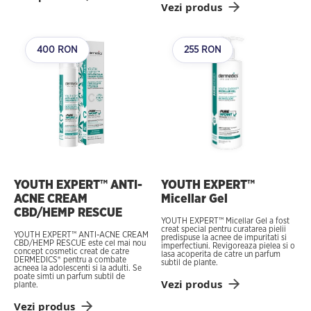
Vezi produs
400 RON
255 RON
YOUTH EXPERT™ ANTI-
YOUTH EXPERT™
ACNE CREAM
Micellar Gel
CBD/HEMP RESCUE
YOUTH EXPERT™ Micellar Gel a fost
creat special pentru curatarea pielii
YOUTH EXPERT™ ANTI-ACNE CREAM
predispuse la acnee de impuritati si
CBD/HEMP RESCUE este cel mai nou
imperfectiuni. Revigoreaza pielea si o
concept cosmetic creat de catre
lasa acoperita de catre un parfum
DERMEDICS® pentru a combate
subtil de plante.
acneea la adolescenti si la adulti. Se
poate simti un parfum subtil de
Vezi produs
plante.
Vezi produs