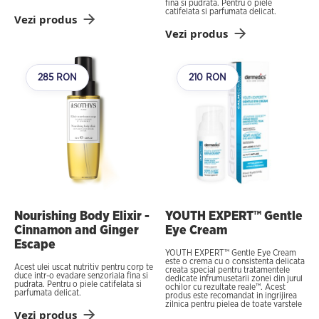
fina si pudrata. Pentru o piele
catifelata si parfumata delicat.
Vezi produs
Vezi produs
285 RON
210 RON
Nourishing Body Elixir -
YOUTH EXPERT™ Gentle
Cinnamon and Ginger
Eye Cream
Escape
YOUTH EXPERT™ Gentle Eye Cream
este o crema cu o consistenta delicata
Acest ulei uscat nutritiv pentru corp te
creata special pentru tratamentele
duce intr-o evadare senzoriala fina si
dedicate infrumusetarii zonei din jurul
pudrata. Pentru o piele catifelata si
ochilor cu rezultate reale™. Acest
parfumata delicat.
produs este recomandat in ingrijirea
zilnica pentru pielea de toate varstele
Vezi produs