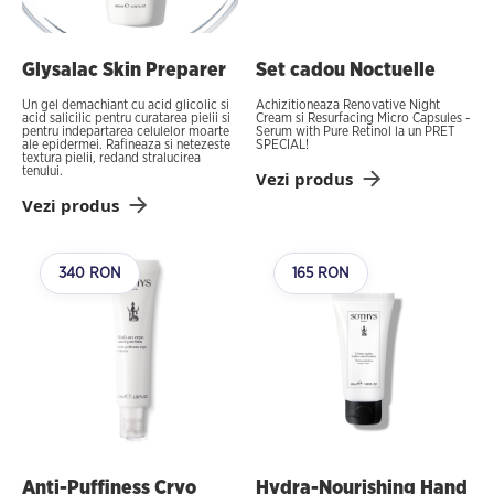
Glysalac Skin Preparer
Set cadou Noctuelle
Un gel demachiant cu acid glicolic si
Achizitioneaza Renovative Night
acid salicilic pentru curatarea pielii si
Cream si Resurfacing Micro Capsules -
pentru indepartarea celulelor moarte
Serum with Pure Retinol la un PRET
ale epidermei. Rafineaza si netezeste
SPECIAL!
textura pielii, redand stralucirea
tenului.
Vezi produs
Vezi produs
340 RON
165 RON
Anti-Puffiness Cryo
Hydra-Nourishing Hand