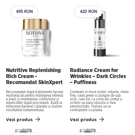
495 RON
420 RON
Nutritive Replenishing
Radiance Cream for
Rich Cream -
Wrinkles – Dark Circles
Recomandat SkinXpert
– Puffiness
Recomandat după tratamente faciale
Combate in mod vizibil: ridurile, liniile
Hydrafacial pentru hidratarea intensă
fine, cearcanele si pungile de sub
a pielii și menținerea confortului și
ochi, care fac ca zona de contur a
elasticității după procedură. Ajută la
ochilor sa para obosita si fara
refacerea barierei cutanate și susține
luminozitate. Textura sa se
rezultatele tratamentului.
contopeste cu pielea.
Vezi produs
Vezi produs