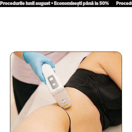
Procedurile lunii august • Economisești până la 50%
Procedu