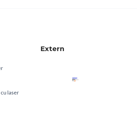
Extern
er
 cu laser