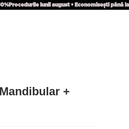
 50%
Procedurile lunii august • Economisești până l
Mandibular +