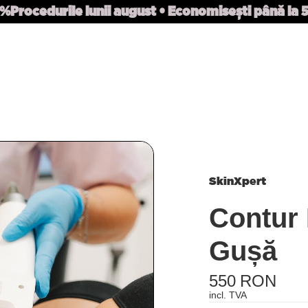
0%
Procedurile lunii august • Economisești până la
SkinXpert
Contur 
Gușă
550 RON
incl. TVA