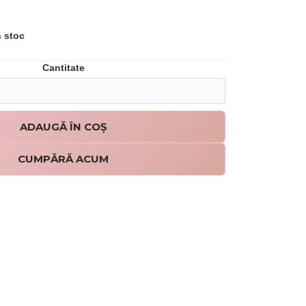
n stoc
Cantitate
CUMPĂRĂ ACUM