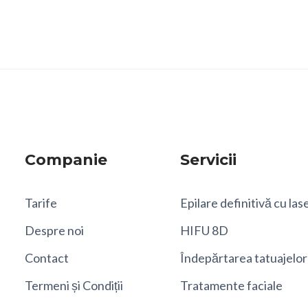
Companie
Servicii
Tarife
Epilare definitivă cu las
Despre noi
HIFU 8D
Contact
Îndepărtarea tatuajelor
Termeni și Condiții
Tratamente faciale