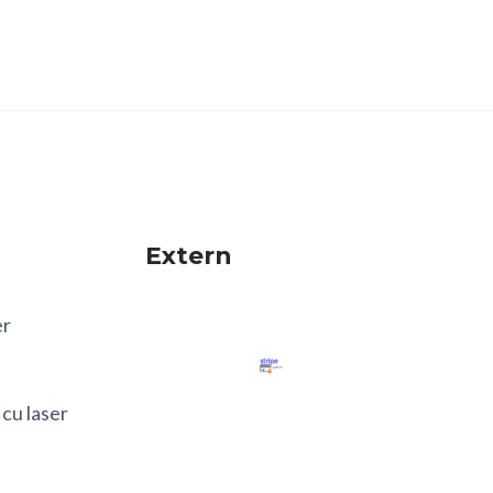
Extern
er
 cu laser