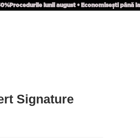
 50%
Procedurile lunii august • Economisești până l
rt Signature