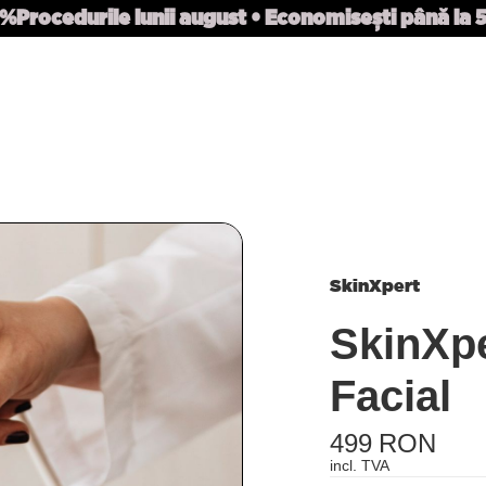
0%
Procedurile lunii august • Economisești până la
SkinXpert
SkinXpe
Facial
499 RON
incl. TVA