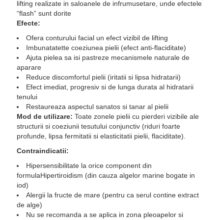
lifting realizate in saloanele de infrumusetare, unde efectele
“flash” sunt dorite
Efecte:
Ofera conturului facial un efect vizibil de lifting
Imbunatatette coeziunea pielii (efect anti-flaciditate)
Ajuta pielea sa isi pastreze mecanismele naturale de
aparare
Reduce discomfortul pielii (iritatii si lipsa hidratarii)
Efect imediat, progresiv si de lunga durata al hidratarii
tenului
Restaureaza aspectul sanatos si tanar al pielii
Mod de utilizare:
Toate zonele pielii cu pierderi vizibile ale
structurii si coeziunii tesutului conjunctiv (riduri foarte
profunde, lipsa fermitatii si elasticitatii pielii, flaciditate).
Contraindicatii:
Hipersensibilitate la orice component din
formulaHipertiroidism (din cauza algelor marine bogate in
iod)
Alergii la fructe de mare (pentru ca serul contine extract
de alge)
Nu se recomanda a se aplica in zona pleoapelor si