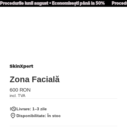
Procedurile lunii august • Economisești până la 50%
Procedu
SkinXpert
Zona Facială
600 RON
incl. TVA
Livrare:
1–3 zile
Disponibilitate: În stoc